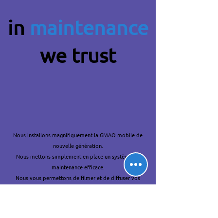
in
maintenance
we trust
Nous installons magnifiquement la GMAO mobile de
nouvelle génération.
Nous mettons simplement en place un système de
maintenance efficace.
Nous vous permettons de filmer et de diffuser vos
instructions de travail.
🚀
Maintenance Innovation & Co
nseil